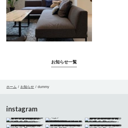
お知らせ一覧
ホーム
/
お知らせ
/
dummy
instagram
色彩の魔術師
#妄想暮らしストーリー #妄想インテリア #時間と空間 #インテリア #インテリアコーディネート #インテリアコーディネーター #インテリアスタイリング #インテリア好きな人と繋がりたい #インテリア好き #インテリア雑貨 #ホームステージング #沖縄 #ギフト #インマイルーム #パオラレンティ
#imaginarystory #imaginaryinteriors #moodboard #moodboardinterior #morpholioboard #inmyroom #inmyroomstory #onlinestaging #homestaging #interior #interiorstyling #interiordesign #giftinteriordesign #paolalenti">